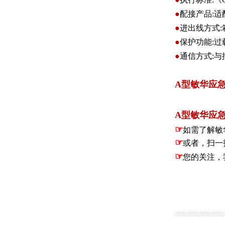
●
配接产品:
●
进出线方式
●
保护功能:
●
通信方式:
A型敏华应
A型敏华应
☞
如需了解敏
☞
或者，扫一
☞
您的关注，