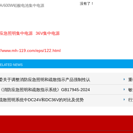
没有了！
KVA/600W铅酸电池集中电源
型应急照明集中电源
36V集中电源
://www.mh-119.com/eps/122.html
ELATED NEWS
委关于调整消防应急照明和疏散指示产品强制性认
重
求的公告
消防应急照明和疏散指示系统》GB17945-2024
商
敏
25年5月1日实施
疏散照明系统中DC24V和DC36V的对比及优势
行